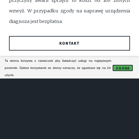
przyczyny awarii sprzętu to koszt od 100 złotych
wzwyż. W przypadku zgody na naprawę urządzenia
diagnoza jest bezpłatna.
KONTAKT
Ta strona korzysta z ciasteczek aby świadczyć usługi na najwyższym
FORMULARZ KONTAKTOWY
ZGODA
poziomie. Dalsze korzystanie ze strony oznacza, że zgadzasz się na ich
użycie.
Technicy z pabianickiego serwisu AGD specjalizują się
w naprawie pralek, zmywarek i lodówek. Ich naprawy
serwisowe obejmują zasięgiem Pabianice i bliską
okolicę. Serwisanci naprawiają odpłatnie pralki,
zmywarki i lodówki wszystkich popularnych i